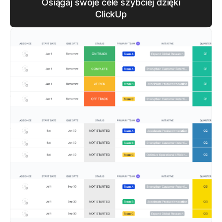
Osiągaj swoje cele szybciej dzięki
ClickUp