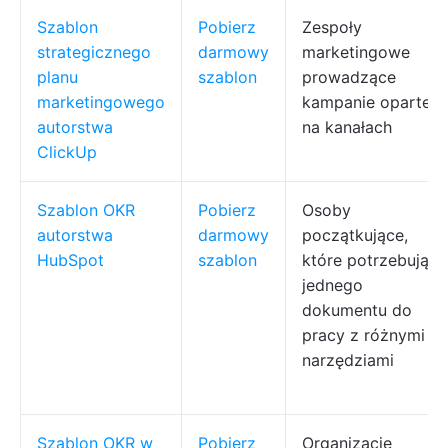
Szablon
Pobierz
Zespoły
strategicznego
darmowy
marketingowe
planu
szablon
prowadzące
marketingowego
kampanie oparte
autorstwa
na kanałach
ClickUp
Szablon OKR
Pobierz
Osoby
autorstwa
darmowy
początkujące,
HubSpot
szablon
które potrzebują
jednego
dokumentu do
pracy z różnymi
narzędziami
Szablon OKR w
Pobierz
Organizacje