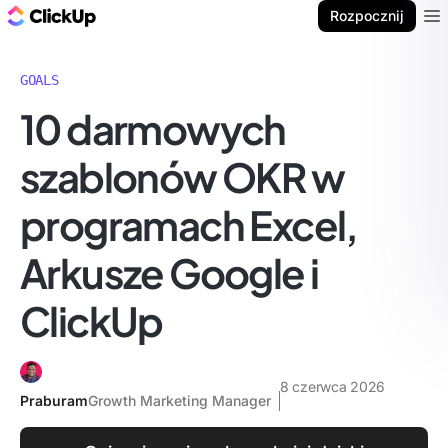
ClickUp Blog
Rozpocznij
Ope
GOALS
10 darmowych
szablonów OKR w
programach Excel,
Arkusze Google i
ClickUp
8 czerwca 2026
Praburam
Growth Marketing Manager