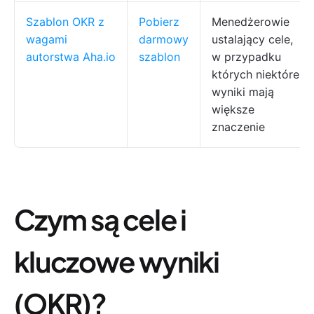
Szablon OKR z
Pobierz
Menedżerowie
wagami
darmowy
ustalający cele,
autorstwa Aha.io
szablon
w przypadku
których niektóre
wyniki mają
większe
znaczenie
Czym są cele i
kluczowe wyniki
(OKR)?