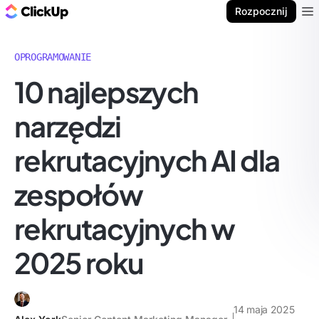
ClickUp Blog
Rozpocznij
Ope
OPROGRAMOWANIE
10 najlepszych
narzędzi
rekrutacyjnych AI dla
zespołów
rekrutacyjnych w
2025 roku
14 maja 2025