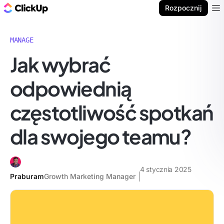
ClickUp Blog
Rozpocznij
Ope
MANAGE
Jak wybrać
odpowiednią
częstotliwość spotkań
dla swojego teamu?
4 stycznia 2025
Praburam
Growth Marketing Manager