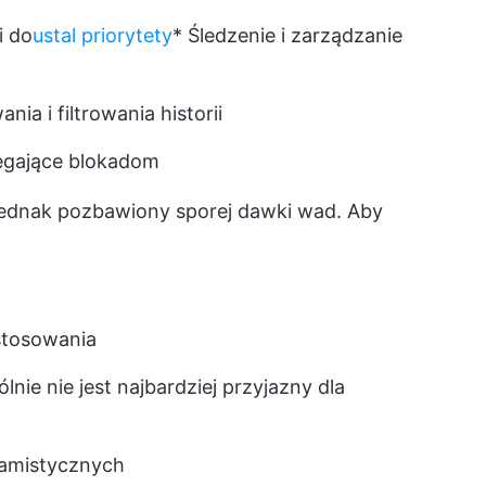
i do
ustal priorytety
* Śledzenie i zarządzanie
ia i filtrowania historii
egające blokadom
st jednak pozbawiony sporej dawki wad. Aby
stosowania
lnie nie jest najbardziej przyjazny dla
ramistycznych