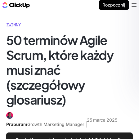
ClickUp Blog
Rozpocznij
Ope
ZWINNY
50 terminów Agile
Scrum, które każdy
musi znać
(szczegółowy
glosariusz)
25 marca 2025
Praburam
Growth Marketing Manager