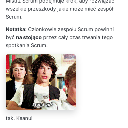
Mistrz Scrum podejmuje krok, aby rozwiązać
wszelkie
przeszkody
jakie może mieć zespół
Scrum.
Notatka:
Członkowie zespołu Scrum powinni
być
na stojąco
przez cały czas trwania tego
spotkania Scrum.
tak, Keanu!