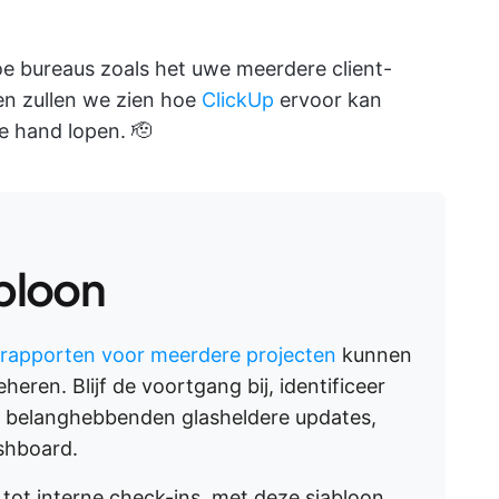
e bureaus zoals het uwe meerdere client-
n zullen we zien hoe
ClickUp
ervoor kan
e hand lopen. 🫡
abloon
srapporten voor meerdere projecten
kunnen
eren. Blijf de voortgang bij, identificeer
ef belanghebbenden glasheldere updates,
ashboard.
ot interne check-ins, met deze sjabloon