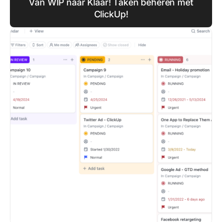
Van WIP naar Klaar! Taken beheren met
ClickUp!