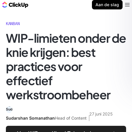
ClickUp Blog
Aan de slag
Ope
KANBAN
WIP-limieten onder de
knie krijgen: best
practices voor
effectief
werkstroombeheer
27 juni 2025
Sudarshan Somanathan
Head of Content