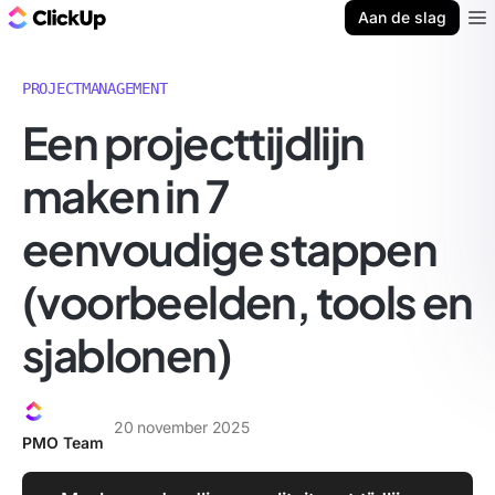
ClickUp Blog
Aan de slag
Ope
PROJECTMANAGEMENT
Een projecttijdlijn
maken in 7
eenvoudige stappen
(voorbeelden, tools en
sjablonen)
20 november 2025
PMO Team