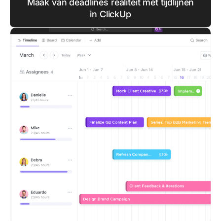
Maak van deadlines realiteit met tijdlijnen
in ClickUp