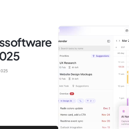
gssoftware
2025
2025