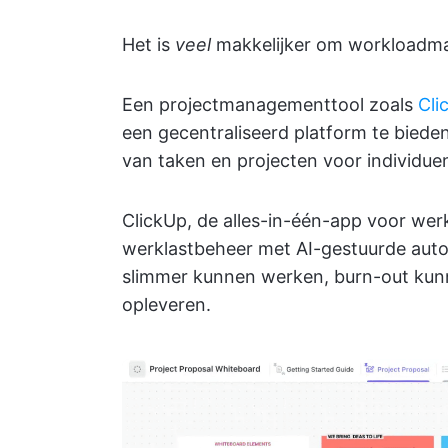
Het is
veel
makkelijker om workloadman
Een projectmanagementtool zoals
Cli
een gecentraliseerd platform te biede
van taken en projecten voor individue
ClickUp, de alles-in-één-app voor wer
werklastbeheer met AI-gestuurde auto
slimmer kunnen werken, burn-out kun
opleveren.