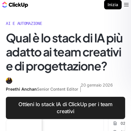
Blog di ClickUp
Inizia
Ope
AI E AUTOMAZIONE
Qual è lo stack di IA più
adatto ai team creativi
e di progettazione?
20 gennaio 2026
Preethi Anchan
Senior Content Editor
Ottieni lo stack IA di ClickUp per i team
creativi