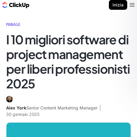
Blog di ClickUp
Inizia
Ope
MANAGE
I 10 migliori software di
project management
per liberi professionisti
2025
Alex York
Senior Content Marketing Manager
30 gennaio 2025