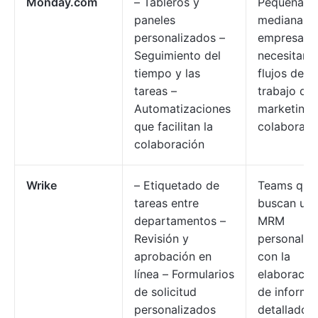
Monday.com
– Tableros y
Pequeñas 
paneles
medianas
personalizados –
empresas 
Seguimiento del
necesitan
tiempo y las
flujos de
tareas –
trabajo de
Automatizaciones
marketing
que facilitan la
colaborati
colaboración
Wrike
– Etiquetado de
Teams que
tareas entre
buscan un
departamentos –
MRM
Revisión y
personaliz
aprobación en
con la
línea – Formularios
elaboració
de solicitud
de informe
personalizados
detallados