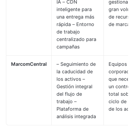
IA – CDN
gestionan 
inteligente para
gran volu
una entrega más
de recurso
rápida – Entorno
de marca
de trabajo
centralizado para
campañas
MarcomCentral
– Seguimiento de
Equipos de
la caducidad de
corporació
los activos –
que necesi
Gestión integral
un control
del flujo de
total sobre
trabajo –
ciclo de vi
Plataforma de
de los acti
análisis integrada