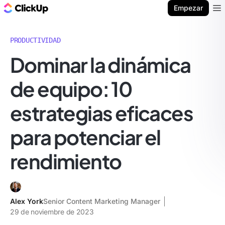
ClickUp Blog
Empezar
Ope
PRODUCTIVIDAD
Dominar la dinámica
de equipo: 10
estrategias eficaces
para potenciar el
rendimiento
Alex York
Senior Content Marketing Manager
29 de noviembre de 2023