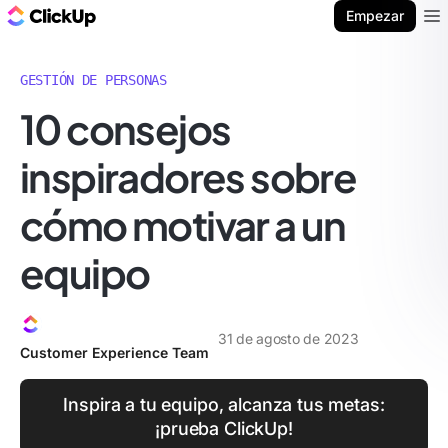
ClickUp Blog
Empezar
Ope
GESTIÓN DE PERSONAS
10 consejos
inspiradores sobre
cómo motivar a un
equipo
31 de agosto de 2023
Customer Experience Team
Inspira a tu equipo, alcanza tus metas:
¡prueba ClickUp!