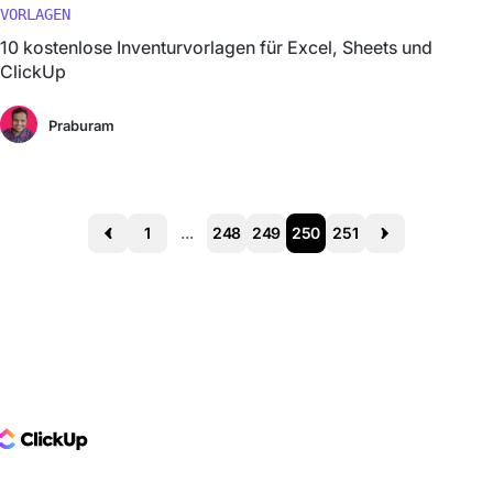
VORLAGEN
10 kostenlose Inventurvorlagen für Excel, Sheets und
ClickUp
Praburam
1
...
248
249
250
251
Prev
Next
ClickUp Logo