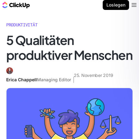
ClickUp Blog
Loslegen
Ope
PRODUKTIVITÄT
5 Qualitäten
produktiver Menschen
25. November 2019
Erica Chappell
Managing Editor