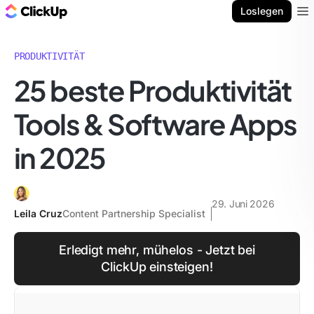
ClickUp Blog
Loslegen
Ope
PRODUKTIVITÄT
25 beste Produktivität
Tools & Software Apps
in 2025
29. Juni 2026
Leila Cruz
Content Partnership Specialist
Erledigt mehr, mühelos - Jetzt bei
ClickUp einsteigen!