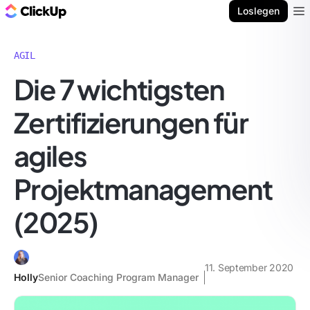
ClickUp Blog
Loslegen
Ope
AGIL
Die 7 wichtigsten
Zertifizierungen für
agiles
Projektmanagement
(2025)
11. September 2020
Holly
Senior Coaching Program Manager