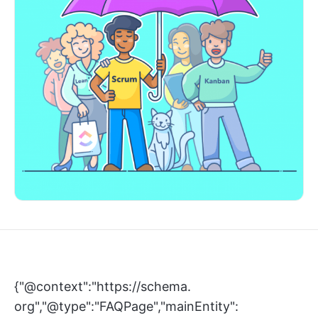
{"@context":"https://schema.
org","@type":"FAQPage","mainEntity":