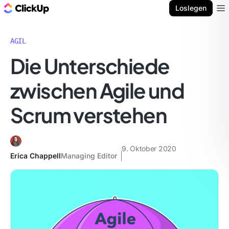
ClickUp Blog
Loslegen
Ope
AGIL
Die Unterschiede
zwischen Agile und
Scrum verstehen
9. Oktober 2020
Erica Chappell
Managing Editor