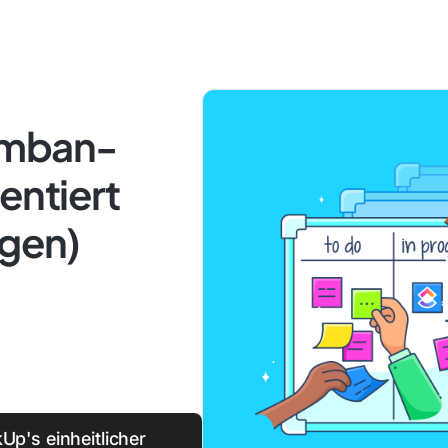
umban-
entiert
agen)
Up's einheitlicher