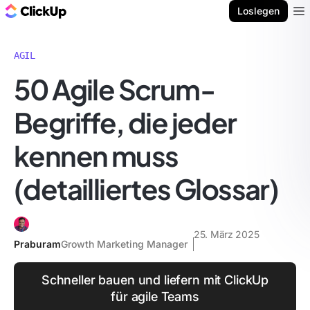
ClickUp Blog
Loslegen
Ope
AGIL
50 Agile Scrum-
Begriffe, die jeder
kennen muss
(detailliertes Glossar)
25. März 2025
Praburam
Growth Marketing Manager
Schneller bauen und liefern mit ClickUp
für agile Teams