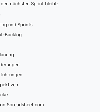
r den nächsten Sprint bleibt:
e
log und Sprints
nt-Backlog
Planung
rderungen
inführungen
spektiven
icke
 von Spreadsheet.com