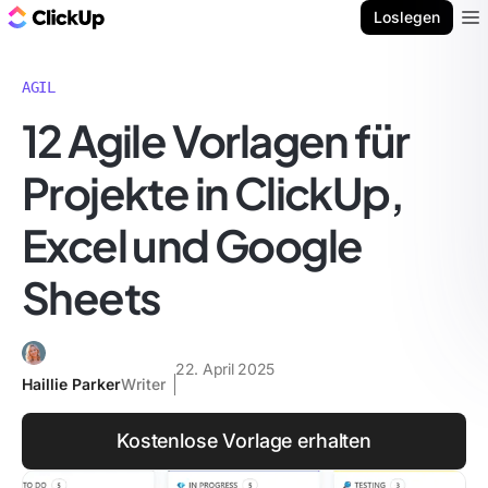
ClickUp Blog
Loslegen
Ope
AGIL
12 Agile Vorlagen für
Projekte in ClickUp,
Excel und Google
Sheets
22. April 2025
Haillie Parker
Writer
Kostenlose Vorlage erhalten