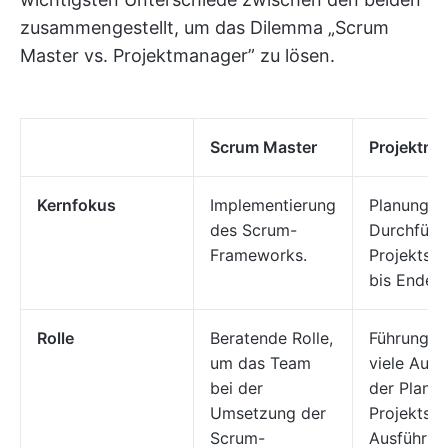
zusammengestellt, um das Dilemma „Scrum
Master vs. Projektmanager” zu lösen.
Scrum Master
Projektma
Kernfokus
Implementierung
Planung u
des Scrum-
Durchführ
Frameworks.
Projekts 
bis Ende.
Rolle
Beratende Rolle,
Führungsro
um das Team
viele Auf
bei der
der Planu
Umsetzung der
Projekts b
Scrum-
Ausführun