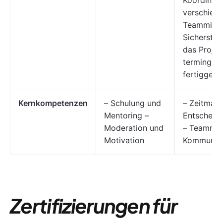
Koordinati
verschied
Teammitgl
Sicherstel
das Projek
terminger
fertiggeste
Kernkompetenzen
– Schulung und
– Zeitman
Mentoring –
Entscheid
Moderation und
– Teamma
Motivation
Kommunik
Zertifizierungen für