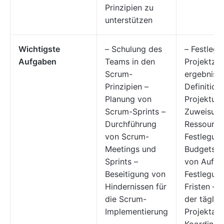
Prinzipien zu
unterstützen
Wichtigste
– Schulung des
– Festleg
Aufgaben
Teams in den
Projektzie
Scrum-
ergebniss
Prinzipien –
Definition
Planung von
Projektum
Scrum-Sprints –
Zuweisung
Durchführung
Ressource
von Scrum-
Festlegung
Meetings und
Budgets –
Sprints –
von Aufga
Beseitigung von
Festlegun
Hindernissen für
Fristen – 
die Scrum-
der täglic
Implementierung
Projektarb