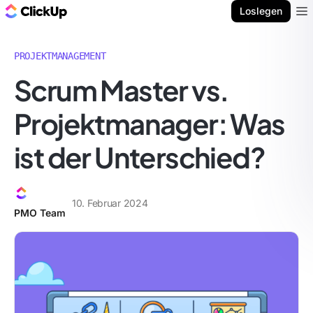
ClickUp Blog
Loslegen
Ope
PROJEKTMANAGEMENT
Scrum Master vs.
Projektmanager: Was
ist der Unterschied?
10. Februar 2024
PMO Team