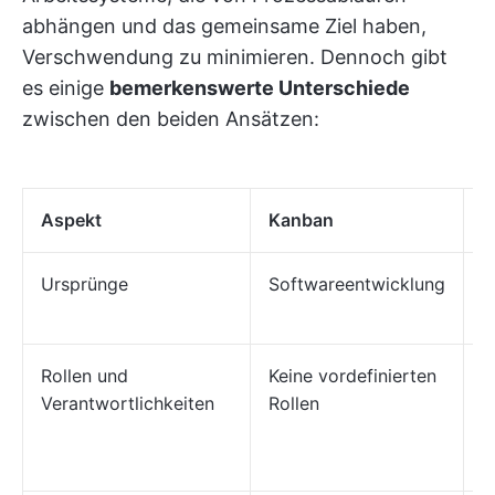
abhängen und das gemeinsame Ziel haben,
Verschwendung zu minimieren. Dennoch gibt
es einige
bemerkenswerte Unterschiede
zwischen den beiden Ansätzen:
Aspekt
Kanban
S
Ursprünge
Softwareentwicklung
S
F
Rollen und
Keine vordefinierten
D
Verantwortlichkeiten
Rollen
m
M
P