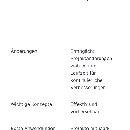
S
b
i
N
d
Änderungen
Ermöglicht
Ä
Projektänderungen
w
während der
S
Laufzeit für
R
kontinuierliche
e
Verbesserungen
Wichtige Konzepte
Effektiv und
T
vorhersehbar
a
Beste Anwendungen
Projekte mit stark
T