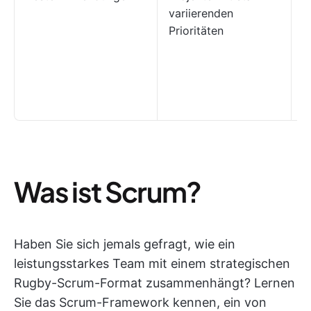
variierenden
r
Prioritäten
P
s
m
n
ä
Was ist Scrum?
Haben Sie sich jemals gefragt, wie ein
leistungsstarkes Team mit einem strategischen
Rugby-Scrum-Format zusammenhängt? Lernen
Sie das Scrum-Framework kennen, ein von