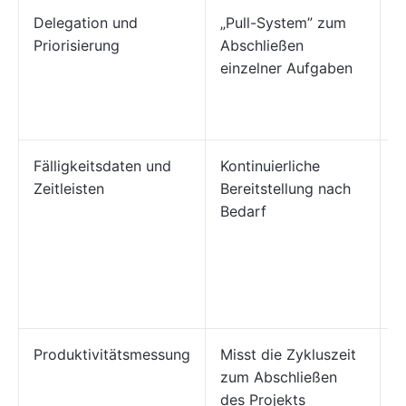
Delegation und
„Pull-System” zum
„
Priorisierung
Abschließen
b
einzelner Aufgaben
I
g
a
Fälligkeitsdaten und
Kontinuierliche
S
Zeitleisten
Bereitstellung nach
L
Bedarf
f
Z
d
u
Ü
Produktivitätsmessung
Misst die Zykluszeit
M
zum Abschließen
G
des Projekts
a