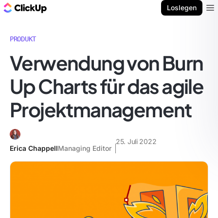
ClickUp Blog
Loslegen
Ope
PRODUKT
Verwendung von Burn
Up Charts für das agile
Projektmanagement
25. Juli 2022
Erica Chappell
Managing Editor