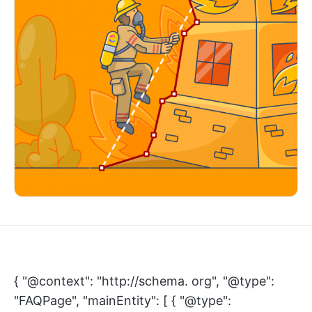
{ "@context": "http://schema. org", "@type":
"FAQPage", "mainEntity": [ { "@type":