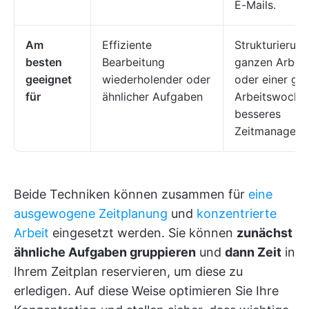
E-Mails.
Am
Effiziente
Strukturierung
besten
Bearbeitung
ganzen Arbeit
geeignet
wiederholender oder
oder einer ga
für
ähnlicher Aufgaben
Arbeitswoche 
besseres
Zeitmanagem
Beide Techniken können zusammen für
eine
ausgewogene Zeitplanung
und
konzentrierte
Arbeit
eingesetzt werden. Sie können
zunächst
ähnliche Aufgaben gruppieren
und
dann Zeit
in
Ihrem Zeitplan reservieren, um diese zu
erledigen. Auf diese Weise optimieren Sie Ihre