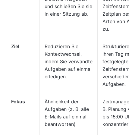
und schließen Sie sie
Zeitfenstern i
in einer Sitzung ab.
Zeitplan best
Arten von Au
zu.
Ziel
Reduzieren Sie
Strukturieren 
Kontextwechsel,
Ihren Tag mit
indem Sie verwandte
festgelegten
Aufgaben auf einmal
Zeitfenstern f
erledigen.
verschiedene
Aufgaben.
Fokus
Ähnlichkeit der
Zeitmanageme
Aufgaben (z. B. alle
B. Planung vo
E-Mails auf einmal
bis 15:00 Uhr 
beantworten)
konzentrierte 