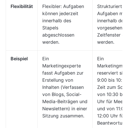
Flexibilität
Flexibler: Aufgaben
Strukturierter:
können jederzeit
Aufgaben müs
innerhalb des
innerhalb der 
Stapels
vorgesehenen
abgeschlossen
Zeitfenster er
werden.
werden.
Beispiel
Ein
Ein
Marketingexperte
Marketingmita
fasst Aufgaben zur
reserviert sic
Erstellung von
9:00 bis 10:3
Inhalten (Verfassen
Zeit zum Schr
von Blogs, Social-
von 10:30 bis 
Media-Beiträgen und
Uhr für Meeti
Newslettern) in einer
und von 11:00 
Sitzung zusammen.
12:00 Uhr für 
Beantwortung