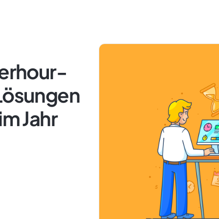
verhour-
 Lösungen
im Jahr