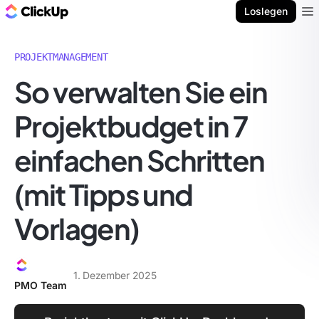
ClickUp Blog
Loslegen
Ope
PROJEKTMANAGEMENT
So verwalten Sie ein
Projektbudget in 7
einfachen Schritten
(mit Tipps und
Vorlagen)
1. Dezember 2025
PMO Team