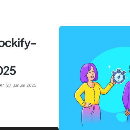
ockify-
025
er
27. Januar 2025