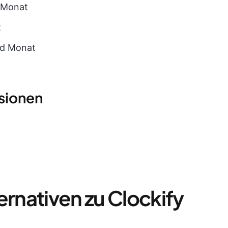
d Monat
t
nd Monat
sionen
ernativen zu Clockify