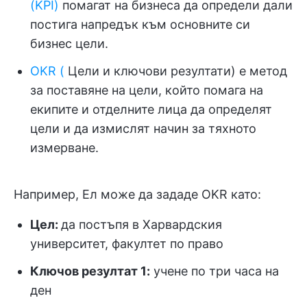
(KPI)
помагат на бизнеса да определи дали
постига напредък към основните си
бизнес цели.
OKR (
Цели и ключови резултати) е метод
за поставяне на цели, който помага на
екипите и отделните лица да определят
цели и да измислят начин за тяхното
измерване.
Например, Ел може да зададе OKR като:
Цел
:
да постъпя в Харвардския
университет, факултет по право
Ключов резултат 1:
учене по три часа на
ден