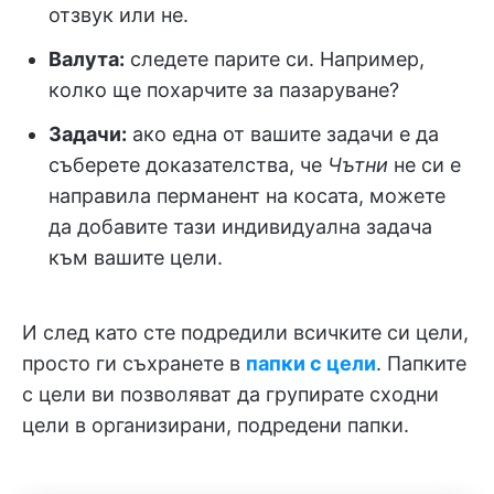
отзвук или не.
Валута:
следете парите си. Например,
колко ще похарчите за пазаруване?
Задачи:
ако една от вашите задачи е да
съберете доказателства, че
Чътни
не си е
направила перманент на косата, можете
да добавите тази индивидуална задача
към вашите цели.
И след като сте подредили всичките си цели,
просто ги съхранете в
папки с цели
. Папките
с цели ви позволяват да групирате сходни
цели в организирани, подредени папки.