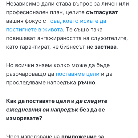
Независимо дали става въпрос за личен или
професионален план, целите
съгласуват
вашия фокус с
това, което искате да
постигнете в живота
. Те също така
повишават ангажираността на служителите,
като гарантират, че бизнесът не
застива
.
Но всички знаем колко може да бъде
разочароващо да
поставяме цели
и да
проследяваме напредъка
ръчно
.
Как да поставяте цели и
да следите
ежедневния си напредък
без да се
изморявате?
Чрез използване на
приложение за