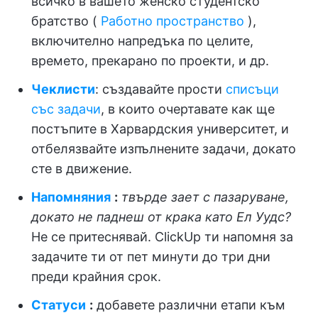
всичко в вашето женско студентско
братство (
Работно пространство
),
включително напредъка по целите,
времето, прекарано по проекти, и др.
Чеклисти
: създавайте прости
списъци
със задачи
, в които очертавате как ще
постъпите в Харвардския университет, и
отбелязвайте изпълнените задачи, докато
сте в движение.
Напомняния
:
твърде зает с пазаруване,
докато не паднеш от крака като Ел Уудс?
Не се притеснявай. ClickUp ти напомня за
задачите ти от пет минути до три дни
преди крайния срок.
Статуси
:
добавете различни етапи към