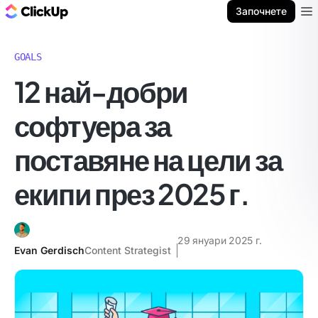
ClickUp блог
Започнете
Ope
GOALS
12 най-добри
софтуера за
поставяне на цели за
екипи през 2025 г.
29 януари 2025 г.
Evan Gerdisch
Content Strategist