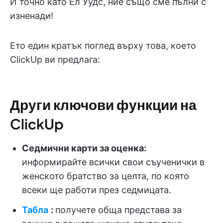
И точно като Ел Уудс, ние също сме пълни с
изненади!
Ето един кратък поглед върху това, което
ClickUp ви предлага:
Други ключови функции на
ClickUp
Седмични карти за оценка:
информирайте всички свои съученички в
женското братство за целта, по която
всеки ще работи през седмицата.
Табла
:
получете обща представа за