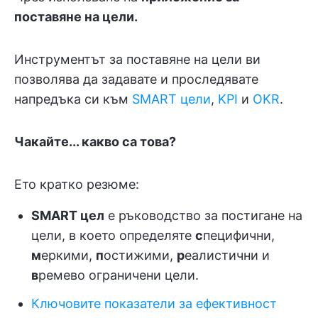
поставяне на цели.
Инструментът за поставяне на цели ви
позволява да задавате и проследявате
напредъка си към
SMART цели
,
KPI
и
OKR
.
Чакайте... какво са това?
Ето кратко резюме:
SMART цел
е ръководство за постигане на
цели, в което определяте
с
пецифични,
м
еркими,
п
остижими,
р
еалистични и
в
ремево ограничени цели.
Ключовите показатели за ефективност