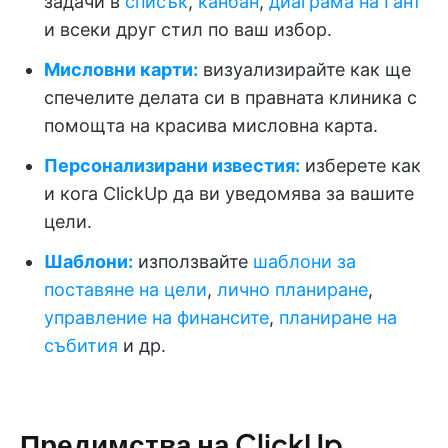
задачи в
списък
,
канбан
,
диаграма на Гант
и всеки друг стил по ваш избор.
Мисловни карти:
визуализирайте как ще
спечелите делата си в правната клиника с
помощта на красива мисловна карта.
Персонализирани известия:
изберете как
и кога ClickUp да ви уведомява за вашите
цели.
Шаблони:
използвайте
шаблони за
поставяне на цели
,
лично планиране
,
управление на финансите
,
планиране на
събития
и др.
Предимства на ClickUp