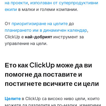
на проекти
,
използван от суперпродуктивни
екипи
в малки и големи компании.
От
приоритизиране на целите
до
планирането им в динамичен календар
,
ClickUp е
най-добрият
инструмент за
управление на цели.
Ето как ClickUp може да ви
помогне да поставите и
постигнете всичките си цели
Целите
в ClickUp са високо ниво цели, които
можете да разделите на по-малки, измерими