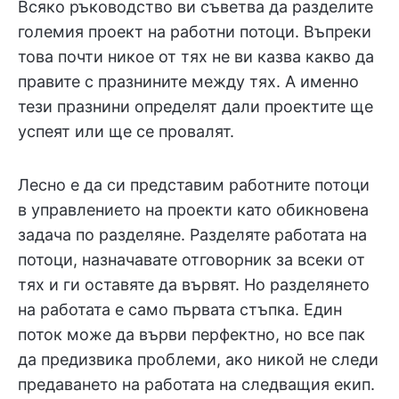
Всяко ръководство ви съветва да разделите
големия проект на работни потоци. Въпреки
това почти никое от тях не ви казва какво да
правите с празнините между тях. А именно
тези празнини определят дали проектите ще
успеят или ще се провалят.
Лесно е да си представим работните потоци
в управлението на проекти като обикновена
задача по разделяне. Разделяте работата на
потоци, назначавате отговорник за всеки от
тях и ги оставяте да вървят. Но разделянето
на работата е само първата стъпка. Един
поток може да върви перфектно, но все пак
да предизвика проблеми, ако никой не следи
предаването на работата на следващия екип.