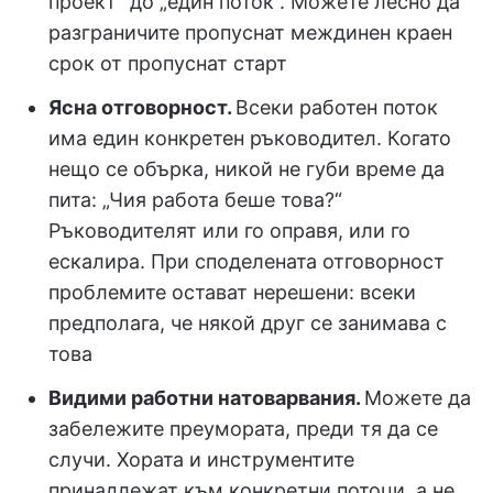
проект“ до „един поток“. Можете лесно да
разграничите пропуснат междинен краен
срок от пропуснат старт
Ясна отговорност.
Всеки работен поток
има един конкретен ръководител. Когато
нещо се обърка, никой не губи време да
пита: „Чия работа беше това?“
Ръководителят или го оправя, или го
ескалира. При споделената отговорност
проблемите остават нерешени: всеки
предполага, че някой друг се занимава с
това
Видими работни натоварвания.
Можете да
забележите преумората, преди тя да се
случи. Хората и инструментите
принадлежат към конкретни потоци, а не