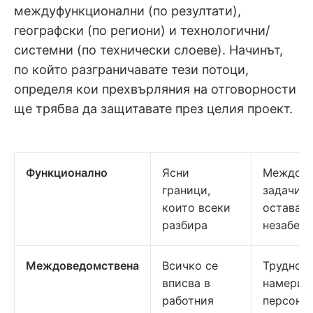
междуфункционални (по резултати),
географски (по региони) и технологични/
системни (по технически слоеве). Начинът,
по който разграничавате тези потоци,
определя кои прехвърляния на отговорности
ще трябва да защитавате през целия проект.
Функционално
Ясни
Междоум
граници,
задачи ч
които всеки
остават
разбира
незабеля
Междоведомствена
Всичко се
Трудно е
вписва в
намери
работния
персонал