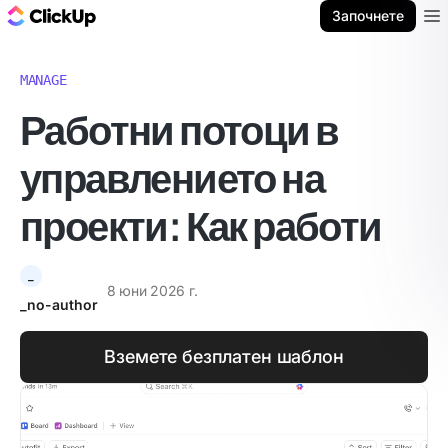
ClickUp блог
Започнете
Ope
MANAGE
Работни потоци в
управлението на
проекти: Как работи
_
8 юни 2026 г.
_no-author
Вземете безплатен шаблон