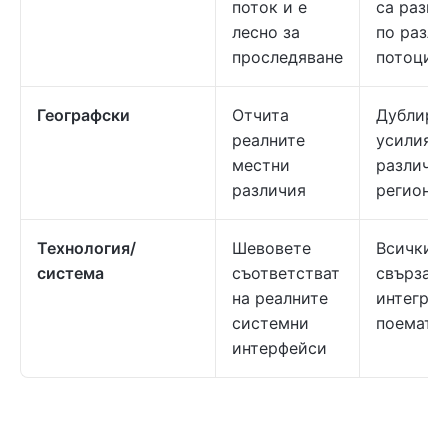
поток и е
са разпр
лесно за
по разли
проследяване
потоци
Географски
Отчита
Дублира
реалните
усилията
местни
различн
различия
региони
Технология/
Шевовете
Всички р
система
съответстват
свързани
на реалните
интеграц
системни
поемат в
интерфейси