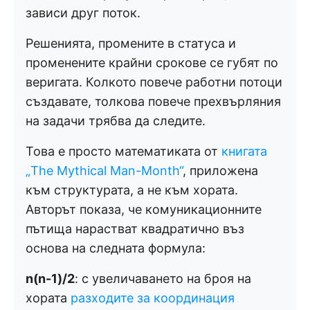
зависи друг поток.
Решенията, промените в статуса и
променените крайни срокове се губят по
веригата. Колкото повече работни потоци
създавате, толкова повече прехвърляния
на задачи трябва да следите.
Това е просто математиката от
книгата
„The Mythical Man-Month“
, приложена
към структурата, а не към хората.
Авторът показа, че комуникационните
пътища нарастват квадратично въз
основа на следната формула:
n(n-1)/2
: с увеличаването на броя на
хората
разходите за координация