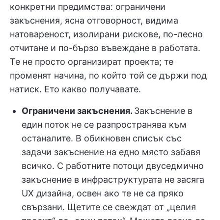
конкретни предимства: ограничени
закъснения, ясна отговорност, видима
натовареност, изолирани рискове, по-лесно
отчитане и по-бързо въвеждане в работата.
Те не просто организират проекта; те
променят начина, по който той се държи под
натиск. Ето какво получавате.
Ограничени закъснения.
Закъснение в
един поток не се разпространява към
останалите. В обикновен списък със
задачи закъснение на едно място забавя
всичко. С работните потоци двуседмично
закъснение в инфраструктурата не засяга
UX дизайна, освен ако те не са пряко
свързани. Щетите се свеждат от „целия