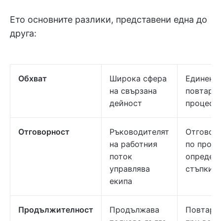
Ето основните разлики, представени една до
друга:
Обхват
Широка сфера
Единен
на свързана
повтаря
дейност
процес
Отговорност
Ръководителят
Отговор
на работния
по проце
поток
определ
управлява
стъпкит
екипа
Продължителност
Продължава
Повтаря