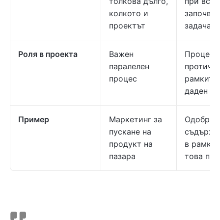
толкова дълго,
при всяк
колкото и
започван
проектът
задача
Роля в проекта
Важен
Процес,
паралелен
протича
процес
рамките 
даден по
Пример
Маркетинг за
Одобрен
пускане на
съдържа
продукт на
в рамкит
пазара
това пус