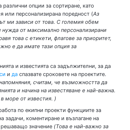
 различни опции за сортиране, като
ия или персонализирана поредност (
Аз
ът ми зависи от това.
С големия обем
м нужда от максимално персонализирани
равя това с етикети, флагове за приоритет,
ажно е да имате тази опция за
ията и известията са задължителни, за да
 си
и
да
спазвате сроковете на проектите.
 напомняния, считам, че възможността да
нията и начина на известяване е най-важна.
в море от известия. )
работа по екипни проекти функциите за
на задачи, коментиране и възлагане на
от решаващо значение
(Това е най-важно за