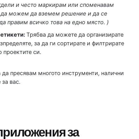
отдели и често маркирам или споменавам
а да можем да вземем решение и да се
а правим всичко това на едно място. )
 етикети:
Трябва да можете да организирате
азпределяте, за да ги сортирате и филтрирате
о проектите си.
 да пресявам многото инструменти, налични
 за вас.
приложения за