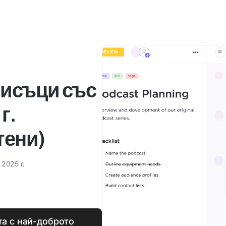
писъци със
г.
тени)
 2025 г.
а с най-доброто