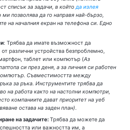
ост списък за задачи, в който
да излея
 ми позволява да го направя най-бързо,
е на началния екран на телефона си. Едно
ми
: Трябва да имате възможност да
и от различни устройства безпроблемно,
мартфон, таблет или компютър (
Аз
аптопа си през деня, а за личния си работен
 компютър. Съвместимостта между
ръка за ръка. Инструментите трябва да
во на работа както на настолни компютри,
есто компаниите дават приоритет на уеб
яване остава на заден план)
.
иране на задачите:
Трябва да можете да
спешността или важността им, а