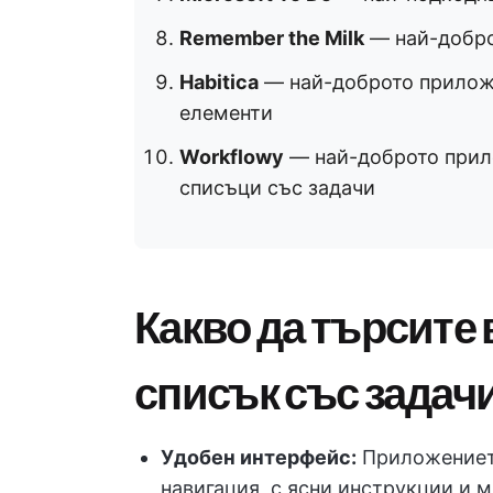
Remember the Milk
— най-добро
Habitica
— най-доброто приложе
елементи
Workflowy
— най-доброто прил
списъци със задачи
Какво да търсите 
списък със задач
Удобен интерфейс:
Приложението
навигация, с ясни инструкции и 