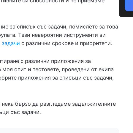
итивните си способности и не приемаме
ие за списък със задачи, помислете за това
рупата. Тези невероятни инструменти ви
 задачи
с различни срокове и приоритети.
тиране с различни приложения за
а моя опит и тестовете, проведени от екипа
добрите приложения за списъци със задачи,
 нека бързо да разгледаме задължителните
ъци със задачи.