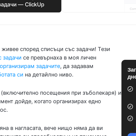
задачи — ClickUp
 живее според списъци със задачи! Тези
с задачи
се превърнаха в моя личен
 организирам задачите
, да задавам
За
отата си
на детайлно ниво.
дн
 (включително посещения при зъболекаря) и
мент дойде, когато организирах едно
ос.
на в нагласата, вече нищо няма да ви