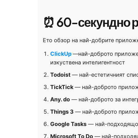
⏰ 60-секундно 
Ето обзор на най-добрите приложе
ClickUp
—най-доброто приложен
изкуствена интелигентност
Todoist
— най-естетичният спис
TickTick
— най-доброто прилож
Any. do
— най-доброто за интег
Things 3
— най-доброто приложе
Google Tasks
— най-подходящо 
Microsoft To Do
— най-подходящ