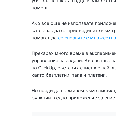
убягва. Понякога надценяваме когн
помощ.
Ако все още не използвате приложен
като знак да се присъедините към г
помагат да
се справяте с множество
Прекарах много време в експеримен
управление на задачи. Въз основа н
на ClickUp, съставих списък с най-
както безплатни, така и платени.
Но преди да преминем към списъка,
функции в едно приложение за спис