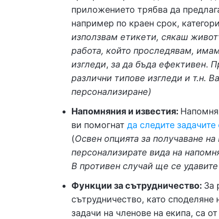
приложението трябва да предлага
например по краен срок, категор
използвам етикети, сякаш живот
работа, който проследявам, има
изгледи
,
за да бъда ефективен
.
П
различни типове изгледи и т.н. В
персонализиране)
Напомняния и известия:
Напомнян
ви помогнат
да следите задачите
(
Освен опцията за получаване на
персонализирате вида на напомня
В противен случай ще се удавите 
Функции за сътрудничество:
За 
сътрудничество, като споделяне 
задачи на членове на екипа, са 