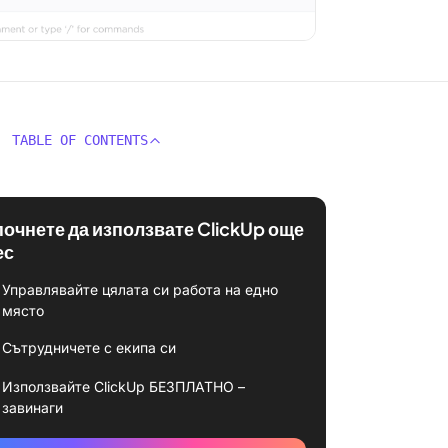
TABLE OF CONTENTS
почнете да използвате ClickUp още
ес
Управлявайте цялата си работа на едно
място
Сътрудничете с екипа си
Използвайте ClickUp БЕЗПЛАТНО –
завинаги