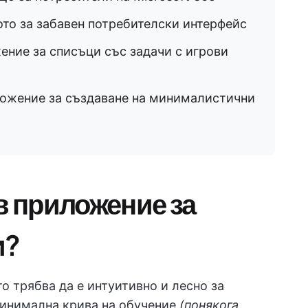
то за забавен потребителски интерфейс
ние за списъци със задачи с игрови
ожение за създаване на минималистични
в приложение за
и?
 трябва да е интуитивно и лесно за
минимална крива на обучение
(понякога