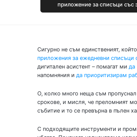
приложение за списъци със 
Сигурно не съм единственият, който
приложения за ежедневни списъци 
дигитален асистент – помагат ми
да
напомняния и
да приоритизирам раб
О, колко много неща съм пропуснал
срокове, и мисля, че преломният мо
събитие и то се превърна в пълен ха
С подходящите инструменти и промя