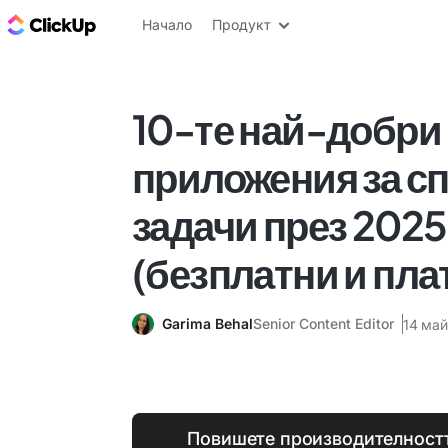
ClickUp блог
Начало
Продукт
10-те най-добри
приложения за с
задачи през 2025 
(безплатни и пла
Garima Behal
Senior Content Editor
14 май
Повишете производителностт