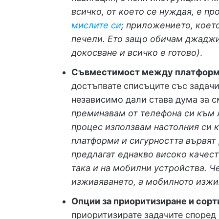
всичко, от което се нуждая, е пр
мислите си
; приложението, което
печели. Ето защо обичам джаджит
докосване и всичко е готово)
.
Съвместимост между платфор
достъпвате списъците със задач
независимо дали става дума за с
преминавам от телефона си към л
процес използвам настолния си
платформи и сигурността вървят 
предлагат еднакво високо качест
така и на мобилни устройства. Ч
изживяването, а мобилното изжив
Опции за приоритизиране и сорт
приоритизирате задачите според 