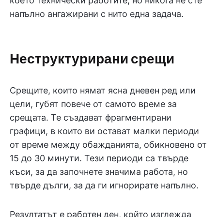
което технически работите, но никога не сте
напълно ангажирани с нито една задача.
Неструктурирани срещи
Срещите, които нямат ясна дневен ред или
цели, губят повече от самото време за
срещата. Те създават фрагментирани
графици, в които ви остават малки периоди
от време между обажданията, обикновено от
15 до 30 минути. Тези периоди са твърде
къси, за да започнете значима работа, но
твърде дълги, за да ги игнорирате напълно.
Резултатът е работен ден, който изглежда