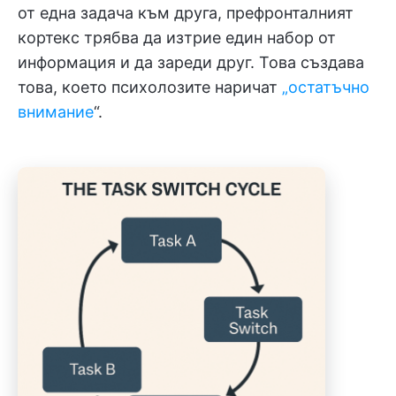
от една задача към друга, префронталният
кортекс трябва да изтрие един набор от
информация и да зареди друг. Това създава
това, което психолозите наричат
„остатъчно
внимание
“.