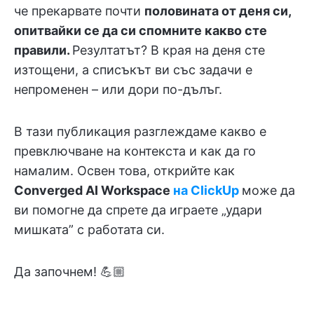
че прекарвате почти
половината от деня си,
опитвайки се да си спомните какво сте
правили.
Резултатът? В края на деня сте
изтощени, а списъкът ви със задачи е
непроменен – или дори по-дълъг.
В тази публикация разглеждаме какво е
превключване на контекста и как да го
намалим. Освен това, открийте как
Converged AI Workspace
на ClickUp
може да
ви помогне да спрете да играете „удари
мишката” с работата си.
Да започнем! 💪🏼