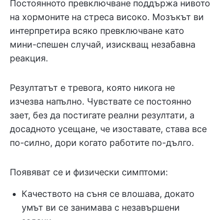
Постоянното превключване поддържа нивото
на хормоните на стреса високо. Мозъкът ви
интерпретира всяко превключване като
мини-спешен случай, изискващ незабавна
реакция.
Резултатът е тревога, която никога не
изчезва напълно. Чувствате се постоянно
зает, без да постигате реални резултати, а
досадното усещане, че изоставате, става все
по-силно, дори когато работите по-дълго.
Появяват се и физически симптоми:
Качеството на съня се влошава, докато
умът ви се занимава с незавършени