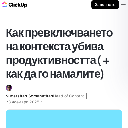
ClickUp блог
Започнете
Ope
Как превключването
на контекста убива
продуктивността ( +
как да го намалите)
Sudarshan Somanathan
Head of Content
23 ноември 2025 г.