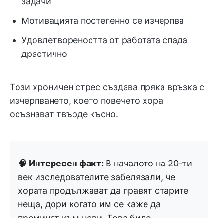
задачи
Мотивацията постепенно се изчерпва
Удовлетвореността от работата спада
драстично
Този хроничен стрес създава пряка връзка с
изчерпването, което повечето хора
осъзнават твърде късно.
🧠 Интересен факт:
В началото на 20-ти
век изследователите забелязали, че
хората продължават да правят старите
неща, дори когато им се каже да
преминат към нови. Това било