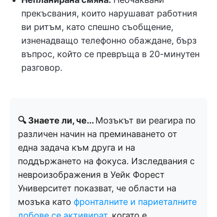
прекъсвания, които нарушават работния
ви ритъм, като спешно съобщение,
изненадващо телефонно обаждане, бърз
въпрос, който се превръща в 20-минутен
разговор.
🔍 Знаете ли, че...
Мозъкът ви реагира по
различен начин на преминаването от
една задача към друга и на
поддържането на фокуса. Изследвания с
невроизображения в Уейк Форест
Университет показват, че области на
мозъка като
фронталните и париеталните
лобове се активират
, когато е