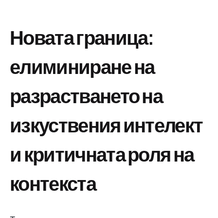
Новата граница:
елиминиране на
разрастването на
изкуствения интелект
и критичната роля на
контекста