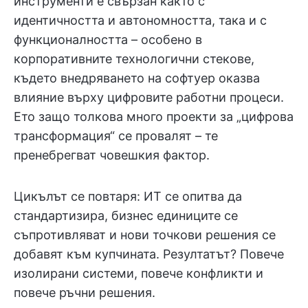
инструменти е свързан както с
идентичността и автономността, така и с
функционалността – особено в
корпоративните технологични стекове,
където внедряването на софтуер оказва
влияние върху цифровите работни процеси.
Ето защо толкова много проекти за „цифрова
трансформация“ се провалят – те
пренебрегват човешкия фактор.
Цикълът се повтаря: ИТ се опитва да
стандартизира, бизнес единиците се
съпротивляват и нови точкови решения се
добавят към купчината. Резултатът? Повече
изолирани системи, повече конфликти и
повече ръчни решения.