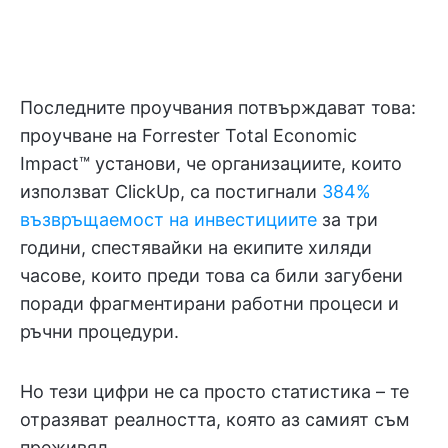
Последните проучвания потвърждават това:
проучване на Forrester Total Economic
Impact™ установи, че организациите, които
използват ClickUp, са постигнали
384%
възвръщаемост на инвестициите
за три
години, спестявайки на екипите хиляди
часове, които преди това са били загубени
поради фрагментирани работни процеси и
ръчни процедури.
Но тези цифри не са просто статистика – те
отразяват реалността, която аз самият съм
преживял.