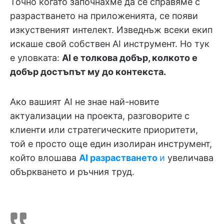
Точно когато започнахме да се справяме с
разрастването на приложенията, се появи
изкуственият интелект. Изведнъж всеки екип
искаше свой собствен AI инструмент. Но тук
е уловката:
AI е толкова добър, колкото е
добър достъпът му до контекста.
Ако вашият AI не знае най-новите
актуализации на проекта, разговорите с
клиенти или стратегическите приоритети,
той е просто още един изолиран инструмент,
който влошава
AI разрастването
и
увеличава
объркването и ръчния труд.