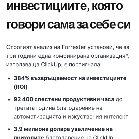
инвестициите, която
говори сама за себе си
Строгият анализ на Forrester установи, че за
три години една комбинирана организация*,
използваща ClickUp, е постигнала:
384% възвръщаемост на инвестициите
(ROI)
92 400 спестени продуктивни часа
до
третата година благодарение на
автоматизацията и изкуствения интелект
3,9 милиона долара увеличение на
приходите
благодарение на ClickUp