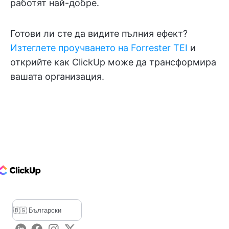
работят най-добре.
Готови ли сте да видите пълния ефект?
Изтеглете проучването на Forrester TEI
и
открийте как ClickUp може да трансформира
вашата организация.
ClickUp Logo