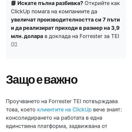
📘 Искате пълна разбивка?
Открийте как
ClickUp помага на компаниите да
увеличат производителността си 7 пъти
и да реализират приходи в размер на 3,9
млн. долара
в доклада на Forrester за TEI
👇🏼
Защо е важно
Проучването на Forrester TEI потвърждава
това, което
клиентите на ClickUp
вече знаят:
консолидирането на работата в една
единствена платформа, задвижвана от