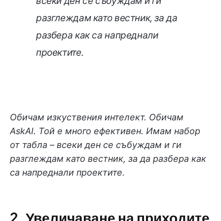
всеки ден се събуждам и ги
разглеждам като вестник, за да
разбера как са напреднали
проектите.
Обичам изкуствения интелект. Обичам
AskAI. Той е много ефективен. Имам набор
от табла – всеки ден се събуждам и ги
разглеждам като вестник, за да разбера как
са напреднали проектите.
2. Увеличаване на приходите