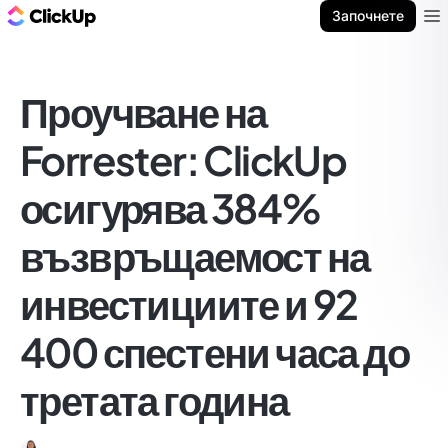
ClickUp блог
Започнете
Ope
Проучване на
Forrester: ClickUp
осигурява 384%
възвръщаемост на
инвестициите и 92
400 спестени часа до
третата година