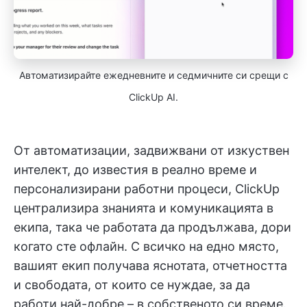
Автоматизирайте ежедневните и седмичните си срещи с
ClickUp AI.
От автоматизации, задвижвани от изкуствен
интелект, до известия в реално време и
персонализирани работни процеси, ClickUp
централизира знанията и комуникацията в
екипа, така че работата да продължава, дори
когато сте офлайн. С всичко на едно място,
вашият екип получава яснотата, отчетността
и свободата, от които се нуждае, за да
работи най-добре – в собственото си време.