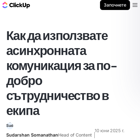
ClickUp блог
Започнете
Ope
Как да използвате
асинхронната
комуникация за по-
добро
сътрудничество в
екипа
10 юни 2025 г.
Sudarshan Somanathan
Head of Content