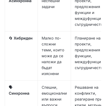
Асинхронна
неспешни
проекти,
задачи
предложения за
функции и
междуфункцион
сътрудничество
🔄
Хибриден
Малко по-
Планиране на
сложни
проекти,
теми, които
предложения за
може да се
функции,
наложи да
междуфункцион
бъдат
сътрудничество
изяснени
🗣️
Спешни,
Решаване на
Синхронна
емоционални
конфликти,
или важни
реагиране при
въпроси
кризи, мозъчна