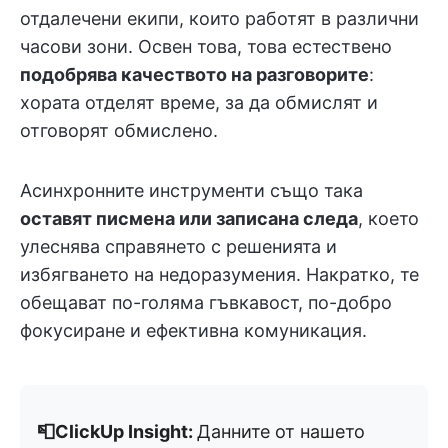
отдалечени екипи, които работят в различни
часови зони. Освен това, това естествено
подобрява качеството на разговорите
:
хората отделят време, за да обмислят и
отговорят обмислено.
Асинхронните инструменти също така
оставят писмена или записана следа
, което
улеснява справянето с решенията и
избягването на недоразумения. Накратко, те
обещават по-голяма гъвкавост, по-добро
фокусиране и ефективна комуникация.
📮ClickUp Insight:
Данните от нашето