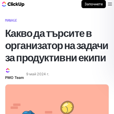
ClickUp блог
Започнете
Ope
MANAGE
Какво да търсите в
организатор на задачи
за продуктивни екипи
9 май 2024 г.
PMO Team