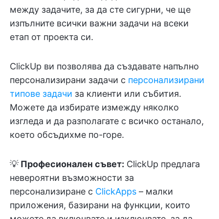
между задачите, за да сте сигурни, че ще
изпълните всички важни задачи на всеки
етап от проекта си.
ClickUp ви позволява да създавате напълно
персонализирани задачи с
персонализирани
типове задачи
за клиенти или събития.
Можете да избирате измежду няколко
изгледа и да разполагате с всичко останало,
което обсъдихме по-горе.
💡
Професионален съвет:
ClickUp предлага
невероятни възможности за
персонализиране с
ClickApps
– малки
приложения, базирани на функции, които
можете да включвате и изключвате, за да