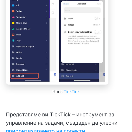
Чрез
TickTick
Представяме ви TickTick – инструмент за
управление на задачи, създаден да улесни
приоритизирането на проекти
.