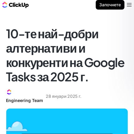
ClickUp блог
Започнете
Ope
10-те най-добри
алтернативи и
конкуренти на Google
Tasks за 2025 г.
28 януари 2025 г.
Engineering Team