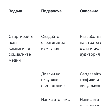
Задача
Подзадача
Описание
Стартирайте
Създайте
Разработване
нова
стратегия за
на стратегия,
кампания в
кампания
цели и целев
социалните
аудитория
медии
Дизайн на
Създавайте
визуално
графики и
съдържание
визуализаци
Напишете текст
Напишете
интересни