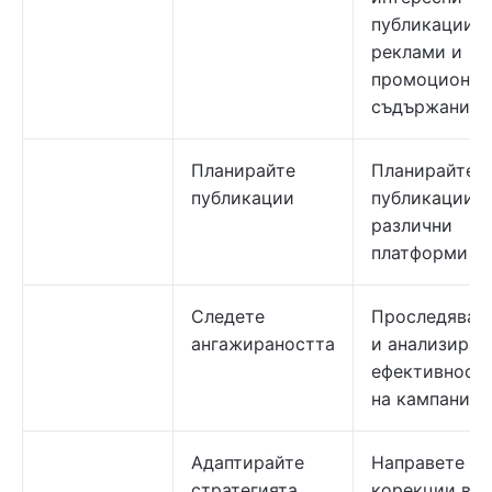
публикации,
реклами и
промоционал
съдържание.
Планирайте
Планирайте
публикации
публикации в
различни
платформи
Следете
Проследявай
ангажираността
и анализирай
ефективност
на кампаниит
Адаптирайте
Направете
стратегията
корекции въз