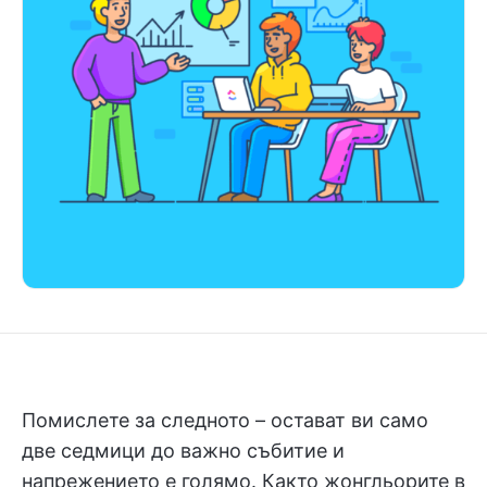
Помислете за следното – остават ви само
две седмици до важно събитие и
напрежението е голямо. Както жонгльорите в