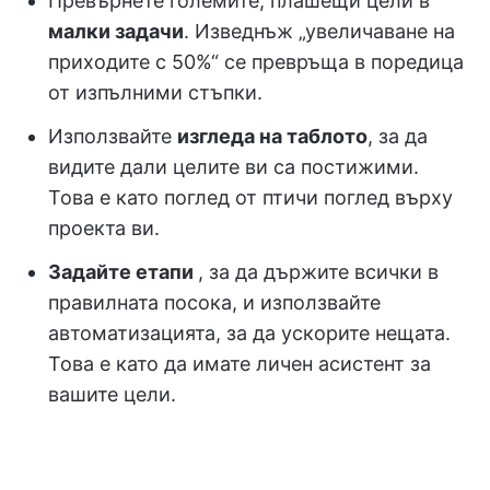
Превърнете големите, плашещи цели в
малки задачи
. Изведнъж „увеличаване на
приходите с 50%“ се превръща в поредица
от изпълними стъпки.
Използвайте
изгледа на таблото
, за да
видите дали целите ви са постижими.
Това е като поглед от птичи поглед върху
проекта ви.
Задайте етапи
, за да държите всички в
правилната посока, и използвайте
автоматизацията, за да ускорите нещата.
Това е като да имате личен асистент за
вашите цели.