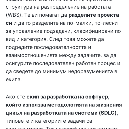
структура на разпределение на работата
(WBS). Те ви помагат да
разделите проекта
си
и да го разделите на по-малки, по-лесни
за управление подзадачи, класифицирани по
вид и категория. След това можете да
подредите последователността и
взаимоотношенията между задачите, за да
осигурите последователен работен процес и
да сведете до минимум недоразуменията в
екипа.
Ако сте
екип за разработка на софтуер,
който използва методологията на жизнения
цикъл на разработката на системи (SDLC)
,
типовете и категориите задачи са
задължителни. Тези класификации помагат