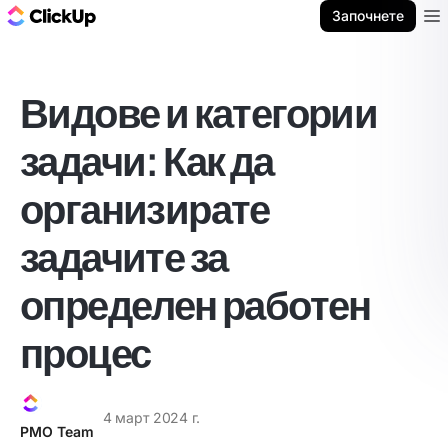
ClickUp блог
Започнете
Ope
Видове и категории
задачи: Как да
организирате
задачите за
определен работен
процес
4 март 2024 г.
PMO Team