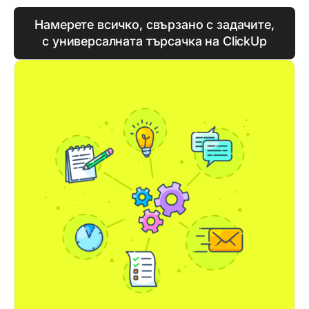
Намерете всичко, свързано с задачите,
с универсалната търсачка на ClickUp