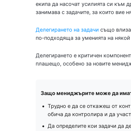
екипа да насочат усилията си към др
занимава с задачите, за които вие н
Делегирането на задачи
също влиза 
по-подходяща за уменията на някой 
Делегирането е критичен компонен
плашещо, особено за новите менид
Защо мениджърите може да имат
Трудно е да се откажеш от кон
обича да контролира и да участ
Да определите кои задачи да д