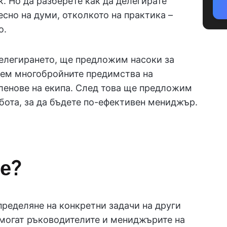
к. Но да разберете как да делегирате
есно на думи, отколкото на практика –
о.
делегирането, ще предложим насоки за
аем многобройните предимства на
членове на екипа. След това ще предложим
абота, за да бъдете по-ефективен мениджър.
не?
пределяне на конкретни задачи на други
да могат ръководителите и мениджърите на