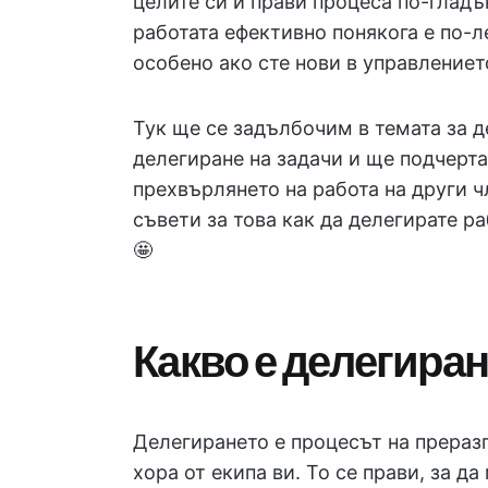
целите си и прави процеса по-гладъ
работата ефективно понякога е по-л
особено ако сте нови в управлениет
Тук ще се задълбочим в темата за 
делегиране на задачи и ще подчерт
прехвърлянето на работа на други 
съвети за това как да делегирате р
🤩
Какво е делегира
Делегирането е процесът на прераз
хора от екипа ви. То се прави, за 