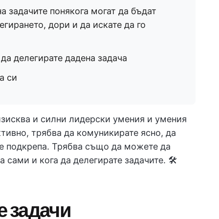
а задачите понякога могат да бъдат
егирането, дори и да искате да го
 да делегирате дадена задача
а си
изисква и силни лидерски умения и умения
ктивно, трябва да комуникирате ясно, да
те подкрепа. Трябва също да можете да
 сами и кога да делегирате задачите. 🛠️
е задачи