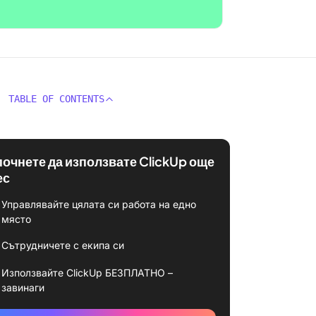
TABLE OF CONTENTS
почнете да използвате ClickUp още
ес
Управлявайте цялата си работа на едно
място
Сътрудничете с екипа си
Използвайте ClickUp БЕЗПЛАТНО –
завинаги