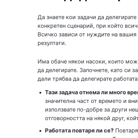
Да знаете кои задачи да делегирате 
конкретен сценарий, при който всич
Всичко зависи от нуждите на вашия 
резултати.
Има обаче някои насоки, които може
да делегирате. Започнете, като си з
дали трябва да делегирате работата
Тази задача отнема ли много вр
значителна част от времето и вни
използвате по-добре за други не
отговорността на някой друг, кой
Работата повтаря ли се?
Повтарящ