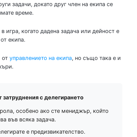
уги задачи, докато друг член на екипа се
ямате време.
в игра, когато дадена задача или дейност е
от екипа.
т от
управлението на екипа
, но също така е и
жъри.
 затруднения с делегирането
трола, особено ако сте мениджър, който
ва във всяка задача.
елегирате е предизвикателство.