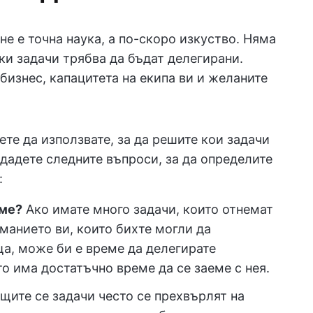
не е точна наука, а по-скоро изкуство. Няма
ки задачи трябва да бъдат делегирани.
бизнес, капацитета на екипа ви и желаните
те да използвате, за да решите кои задачи
ададете следните въпроси, за да определите
:
еме?
Ако имате много задачи, които отнемат
манието ви, които бихте могли да
ща, може би е време да делегирате
то има достатъчно време да се заеме с нея.
ите се задачи често се прехвърлят на