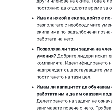
други членове на екипа. Това е ле
постоянно да отделяте време за 
Има ли някой в екипа, който е п
разполагате с необходимите умен
екипа има по-задълбочени познан
работата на него.
Позволява ли тази задача на член
умения?
Добрите лидери искат ек
компанията. Идентифицирането на
надграждат съществуващите умени
постигането на тази цел.
Имам ли капацитет да обучавам
работата им и да им оказвам по
Делегирането на задачи не означа
занимавате повече с него. Трябва