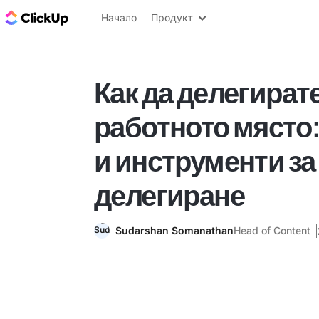
ClickUp блог
Начало
Продукт
Как да делегирате
работното място:
и инструменти з
делегиране
Sudarshan Somanathan
Head of Content