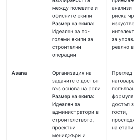
изолираността
приемане,
между полевите и
анализи на
офисните екипи
риска чрез
Размер на екипа:
изкуствен
Идеален за по-
интелект, 
големи екипи за
за управле
строителни
реално вр
операции
Asana
Организация на
Преглед на
задачите с достъп
натоварван
въз основа на роли
попълване 
Размер на екипа:
формуляри
Идеален за
достъп за
администратори в
гости,
строителството,
проследяв
проектни
на етапи
мениджъри и