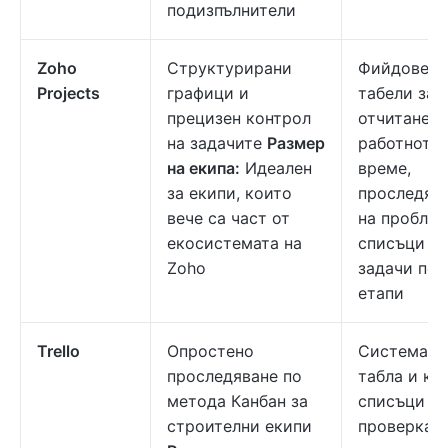
подизпълнители
Zoho
Структурирани
Фийдове,
Projects
графици и
табели за
прецизен контрол
отчитане н
на задачите
Размер
работното
на екипа:
Идеален
време,
за екипи, които
проследяв
вече са част от
на проблем
екосистемата на
списъци с
Zoho
задачи по
етапи
Trello
Опростено
Система с
проследяване по
табла и ка
метода Канбан за
списъци за
строителни екипи
проверка,