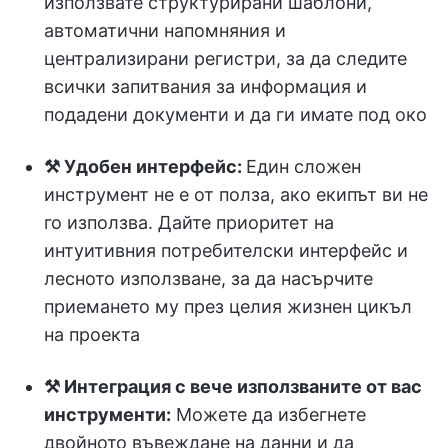
използвате структурирани шаблони,
автоматични напомняния и
централизирани регистри, за да следите
всички запитвания за информация и
подадени документи и да ги имате под око
⚒️ Удобен интерфейс:
Един сложен
инструмент не е от полза, ако екипът ви не
го използва. Дайте приоритет на
интуитивния потребителски интерфейс и
лесното използване, за да насърчите
приемането му през целия жизнен цикъл
на проекта
⚒️ Интеграция с вече използваните от вас
инструменти:
Можете да избегнете
двойното въвеждане на данни и да