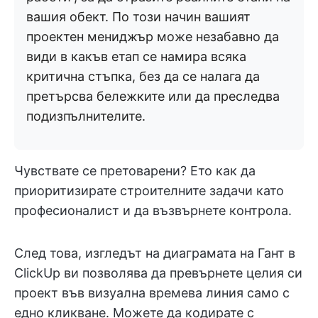
вашия обект. По този начин вашият
проектен мениджър може незабавно да
види в какъв етап се намира всяка
критична стъпка, без да се налага да
претърсва бележките или да преследва
подизпълнителите.
Чувствате се претоварени? Ето как да
приоритизирате строителните задачи като
професионалист и да възвърнете контрола.
След това, изгледът на диаграмата на Гант в
ClickUp ви позволява да превърнете целия си
проект във визуална времева линия само с
едно кликване. Можете да кодирате с