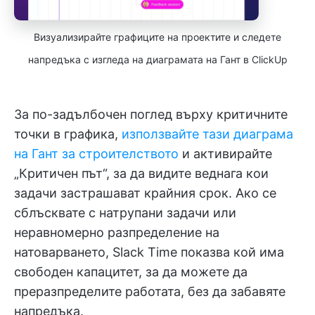
Визуализирайте графиците на проектите и следете
напредъка с изгледа на диаграмата на Гант в ClickUp
За по-задълбочен поглед върху критичните
точки в графика,
използвайте тази диаграма
на Гант за строителството
и активирайте
„Критичен път“, за да видите веднага кои
задачи застрашават крайния срок. Ако се
сблъсквате с натрупани задачи или
неравномерно разпределение на
натоварването, Slack Time показва кой има
свободен капацитет, за да можете да
преразпределите работата, без да забавяте
напредъка.