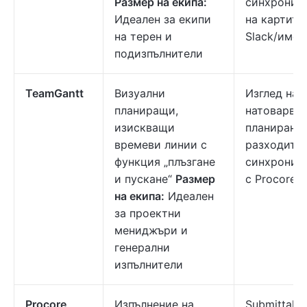
Размер на екипа:
синхрониз
Идеален за екипи
на картите
на терен и
Slack/имей
подизпълнители
TeamGantt
Визуални
Изглед на Г
планиращи,
натоварван
изискващи
планиране 
времеви линии с
разходите,
функция „плъзгане
синхрониз
и пускане“
Размер
с Procore
на екипа:
Идеален
за проектни
мениджъри и
генерални
изпълнители
Procore
Изпълнение на
Submittals, 