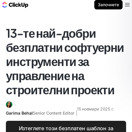
ClickUp блог
Започнете
Ope
13-те най-добри
безплатни софтуерни
инструменти за
управление на
строителни проекти
15 ноември 2025 г.
Garima Behal
Senior Content Editor
Изтеглете този безплатен шаблон за