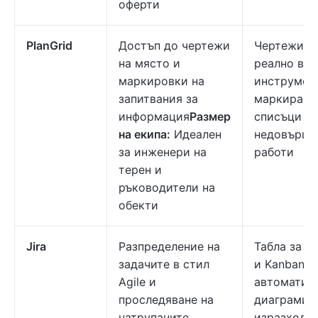
оферти
PlanGrid
Достъп до чертежи
Чертежи в
на място и
реално вре
маркировки на
инструмент
запитвания за
маркиране
информация
Размер
списъци с
на екипа:
Идеален
недовърше
за инженери на
работи
терен и
ръководители на
обекти
Jira
Разпределение на
Табла за S
задачите в стил
и Kanban,
Agile и
автоматиз
проследяване на
диаграми з
натрупаните
изразходв