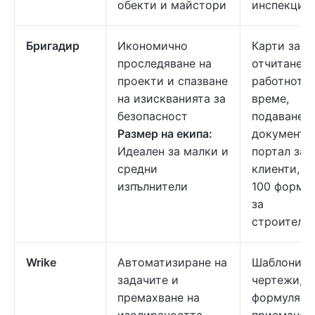
обекти и майстори
инспекции
Бригадир
Икономично
Карти за
проследяване на
отчитане н
проекти и спазване
работното
на изискванията за
време,
безопасност
подаване н
Размер на екипа:
документи,
Идеален за малки и
портал за
средни
клиенти, н
изпълнители
100 форму
за
строителс
Wrike
Автоматизиране на
Шаблони з
задачите и
чертежи,
премахване на
формуляри