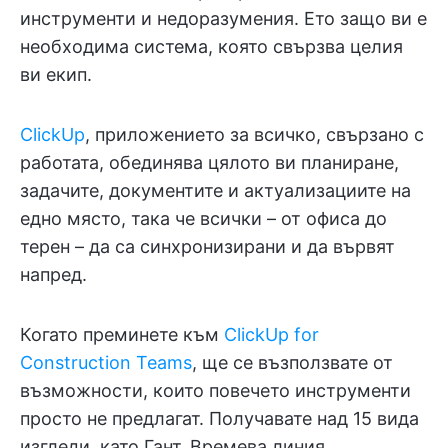
инструменти и недоразумения. Ето защо ви е
необходима система, която свързва целия
ви екип.
ClickUp
, приложението за всичко, свързано с
работата, обединява цялото ви планиране,
задачите, документите и актуализациите на
едно място, така че всички – от офиса до
терен – да са синхронизирани и да вървят
напред.
Когато преминете към
ClickUp for
Construction Teams
, ще се възползвате от
възможности, които повечето инструменти
просто не предлагат. Получавате над 15 вида
изгледи, като Гант, Времева линия,