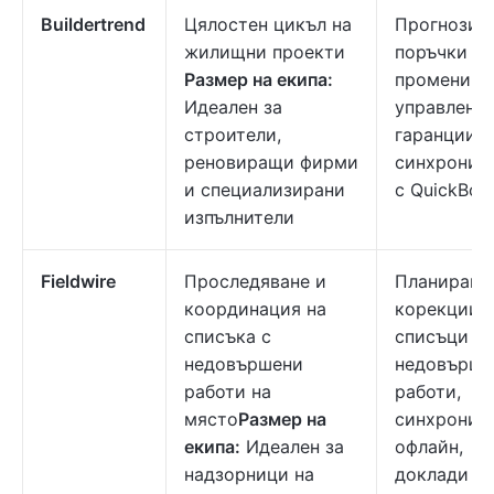
Buildertrend
Цялостен цикъл на
Прогнози,
жилищни проекти
поръчки за
Размер на екипа:
промени,
Идеален за
управление
строители,
гаранции,
реновиращи фирми
синхрониз
и специализирани
с QuickBoo
изпълнители
Fieldwire
Проследяване и
Планирайт
координация на
корекции,
списъка с
списъци с
недовършени
недовърше
работи на
работи,
място
Размер на
синхрониз
екипа:
Идеален за
офлайн,
надзорници на
доклади от