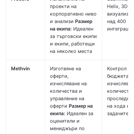
проекти на
Helix, 3D 
корпоративно ниво
визуализат
и анализи
Размер
над 400
на екипа:
Идеален
интеграци
за търговски екипи
и екипи, работещи
на няколко места
Methvin
Изготвяне на
Контрол на
оферти,
бюджета,
изчисляване на
изчисляван
количества и
количества
управление на
проследяв
оферти
Размер на
на хода на
екипа:
Идеален за
задачите
оценители и
мениджъри по