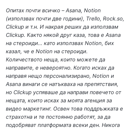
Опитах почти всичко – Asana, Notion
(използвах почти две години), Trello, Rock.so,
Clickup и т.н. И накрая реших да използвам
Clickup. Както някой друг каза, това е Asana
на стероиди... като използвах Notion, бих
казал, че е Notion на стероиди.
Количеството неща, които можете да
направите, е невероятно. Когато исках да
направя нещо персонализирано, Notion и
Asana винаги се натъкваха на препятствия,
но Clickup успяваше да направи повечето от
нещата, които исках за моята агенция за
видео маркетинг. Освен това поддръжката е
страхотна и те постоянно работят, за да
подобряват платформата всеки ден. Никога