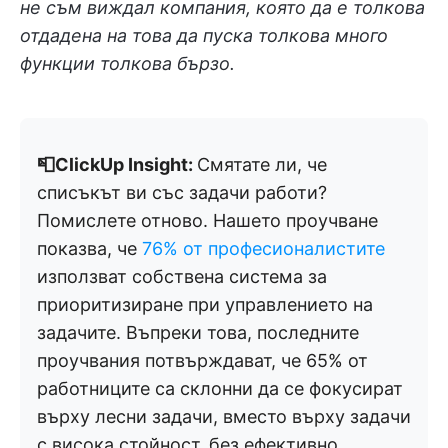
не съм виждал компания, която да е толкова
отдадена на това да пуска толкова много
функции толкова бързо.
📮ClickUp Insight:
Смятате ли, че
списъкът ви със задачи работи?
Помислете отново. Нашето проучване
показва, че
76% от професионалистите
използват собствена система за
приоритизиране при управлението на
задачите. Въпреки това, последните
проучвания потвърждават, че 65% от
работниците са склонни да се фокусират
върху лесни задачи, вместо върху задачи
с висока стойност, без ефективно