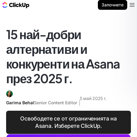
ClickUp блог
Започнете
Ope
15 най-добри
алтернативи и
конкуренти на Asana
през 2025 г.
5 май 2025 г.
Garima Behal
Senior Content Editor
Освободете се от ограниченията на
Asana. Изберете ClickUp.