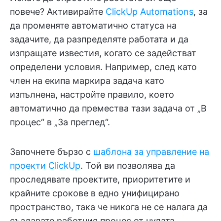
повече? Активирайте
ClickUp Automations
, за
да променяте автоматично статуса на
задачите, да разпределяте работата и да
изпращате известия, когато се задействат
определени условия. Например, след като
член на екипа маркира задача като
изпълнена, настройте правило, което
автоматично да премества тази задача от „В
процес“ в „За преглед“.
Започнете бързо с
шаблона за управление на
проекти ClickUp
. Той ви позволява да
проследявате проектите, приоритетите и
крайните срокове в едно унифицирано
пространство, така че никога не се налага да
създавате работния процес от нулата.