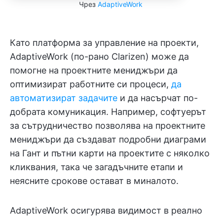
Чрез
AdaptiveWork
Като платформа за управление на проекти,
AdaptiveWork (по-рано Clarizen) може да
помогне на проектните мениджъри да
оптимизират работните си процеси,
да
автоматизират задачите
и да насърчат по-
добрата комуникация. Например, софтуерът
за сътрудничество позволява на проектните
мениджъри да създават подробни диаграми
на Гант и пътни карти на проектите с няколко
кликвания, така че загадъчните етапи и
неясните срокове остават в миналото.
AdaptiveWork осигурява видимост в реално