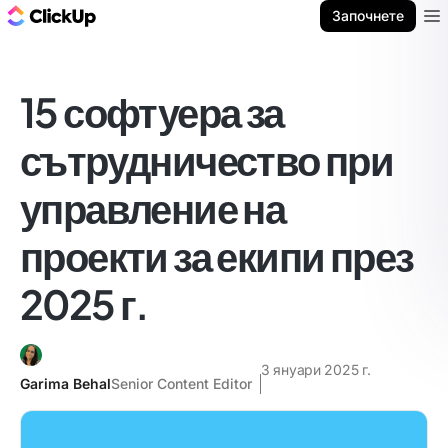
ClickUp блог
Започнете
Ope
15 софтуера за
сътрудничество при
управление на
проекти за екипи през
2025 г.
3 януари 2025 г.
Garima Behal
Senior Content Editor