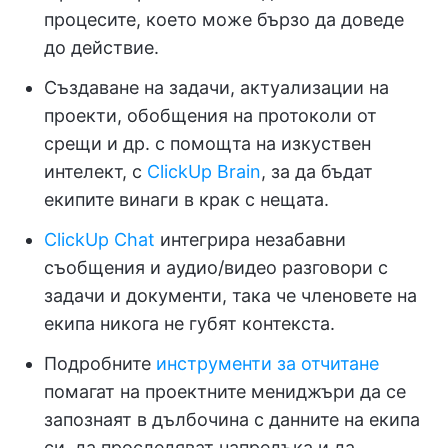
процесите, което може бързо да доведе
до действие.
Създаване на задачи, актуализации на
проекти, обобщения на протоколи от
срещи и др. с помощта на изкуствен
интелект, с
ClickUp Brain
, за да бъдат
екипите винаги в крак с нещата.
ClickUp Chat
интегрира незабавни
съобщения и аудио/видео разговори с
задачи и документи, така че членовете на
екипа никога не губят контекста.
Подробните
инструменти за отчитане
помагат на проектните мениджъри да се
запознаят в дълбочина с данните на екипа
си, да проследяват напредъка и да