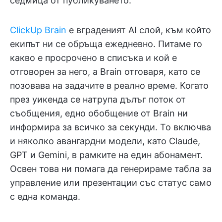
седмица от публикуването.
ClickUp Brain
е вграденият AI слой, към който
екипът ни се обръща ежедневно. Питаме го
какво е просрочено в списъка и кой е
отговорен за него, а Brain отговаря, като се
позовава на задачите в реално време. Когато
през уикенда се натрупа дълъг поток от
съобщения, едно обобщение от Brain ни
информира за всичко за секунди. То включва
и няколко авангардни модели, като Claude,
GPT и Gemini, в рамките на един абонамент.
Освен това ни помага да генерираме табла за
управление или презентации със статус само
с една команда.