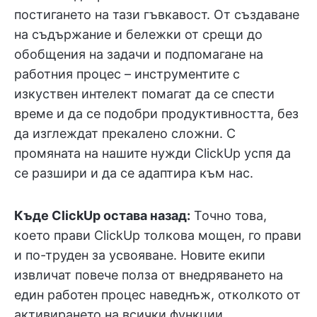
постигането на тази гъвкавост. От създаване
на съдържание и бележки от срещи до
обобщения на задачи и подпомагане на
работния процес – инструментите с
изкуствен интелект помагат да се спести
време и да се подобри продуктивността, без
да изглеждат прекалено сложни. С
промяната на нашите нужди ClickUp успя да
се разшири и да се адаптира към нас.
Къде ClickUp остава назад:
Точно това,
което прави ClickUp толкова мощен, го прави
и по-труден за усвояване. Новите екипи
извличат повече полза от внедряването на
един работен процес наведнъж, отколкото от
активирането на всички функции