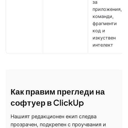
за
приложения,
команди,
фрагменти
код и
изкуствен
интелект
Как правим прегледи на
софтуер в ClickUp
Нашият редакционен екип следва
прозрачен, подкрепен с проучвания и