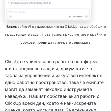
Използвайте AI възможностите на ClickUp, за да обобщите
предстоящите задачи, статусите, приоритетите и крайните
срокове, преди да планирате седмицата
ClickUp е универсална работна платформа,
която обединява задачи, документи, чат,
табла за управление и изкуствен интелект в
едно работно пространство, така че екипите
могат да заменят няколко инструмента
наведнъж. Нашият собствен екип работи с
ClickUp всеки ден, което е най-искрената
оценка, която мога да дам. За всеки екип,