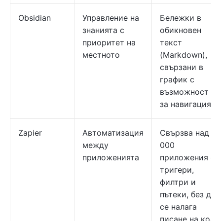
Obsidian
Управление на
Бележки в
знанията с
обикновен
приоритет на
текст
местното
(Markdown),
свързани в
график с
възможност
за навигация
Zapier
Автоматизация
Свързва над 9
между
000
приложенията
приложения с
тригери,
филтри и
пътеки, без да
се налага
писане на код