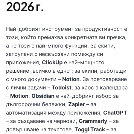
2026 г.
Най-добрият инструмент за продуктивност е
този, който премахва конкретната ви пречка,
а не този с най-много функции. За екипи,
затрупани с несвързани помежду си
приложения,
ClickUp
е най-мощното
решение „всичко в едно“; за екипи, работещи
с много документи –
Notion
. За претоварване
с лични задачи –
Todoist
; за хаос в календара
–
Motion
.
Obsidian
е най-добрият избор за
дългосрочни бележки,
Zapier
– за
автоматизация между приложения,
ChatGPT
– за създаване на чернови,
Grammarly
– за
довършване на текстове,
Toggl Track
– за