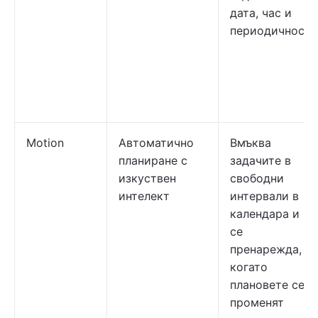
дата, час и
периодичност
Motion
Автоматично
Вмъква
планиране с
задачите в
изкуствен
свободни
интелект
интервали в
календара и
се
пренарежда,
когато
плановете се
променят