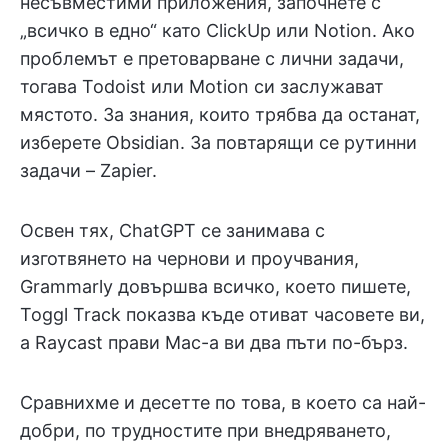
несъвместими приложения, започнете с
„всичко в едно“ като ClickUp или Notion. Ако
проблемът е претоварване с лични задачи,
тогава Todoist или Motion си заслужават
мястото. За знания, които трябва да останат,
изберете Obsidian. За повтарящи се рутинни
задачи – Zapier.
Освен тях, ChatGPT се занимава с
изготвянето на чернови и проучвания,
Grammarly довършва всичко, което пишете,
Toggl Track показва къде отиват часовете ви,
а Raycast прави Mac-а ви два пъти по-бърз.
Сравнихме и десетте по това, в което са най-
добри, по трудностите при внедряването,