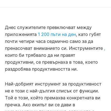
Днес служителите превключват между
приложенията
1 200 пъти на ден
, като губят
почти четири часа седмично само за да
пренасочват вниманието си. Инструментите
,
които би трябвало да ни правят
продуктивни, се превърнаха в това, което
раздробява продуктивността ни.
Най-добрият инструмент за продуктивност
не е този с най-дългия списък от функции.
Той е този, който премахва конкретната ви
пречка. Ако екипът ви се дави в