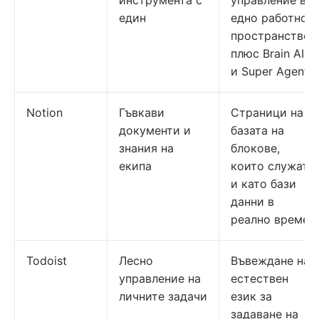
инструмента с
управление в
един
едно работно
пространство,
плюс Brain AI
и Super Agents
Notion
Гъвкави
Страници на
документи и
базата на
знания на
блокове,
екипа
които служат
и като бази
данни в
реално време
Todoist
Лесно
Въвеждане на
управление на
естествен
личните задачи
език за
задаване на