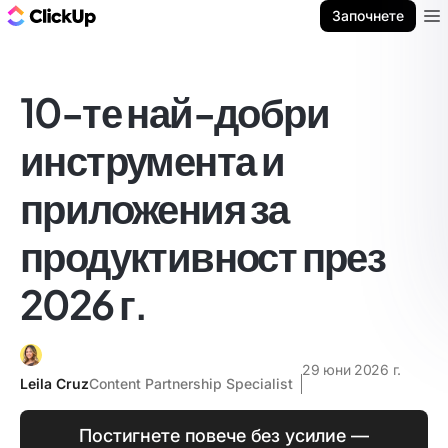
ClickUp блог
Започнете
Ope
10-те най-добри
инструмента и
приложения за
продуктивност през
2026 г.
29 юни 2026 г.
Leila Cruz
Content Partnership Specialist
Постигнете повече без усилие —