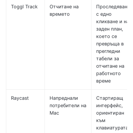
Toggl Track
Отчитане на
Проследяване
времето
с едно
кликване и на
заден план,
което се
превръща в
прегледни
табели за
отчитане на
работното
време
Raycast
Напреднали
Стартиращ
потребители на
интерфейс,
Mac
ориентиран
към
клавиатурата,