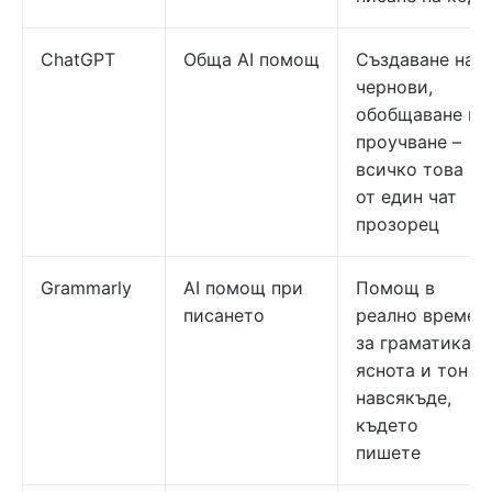
ChatGPT
Обща AI помощ
Създаване на
чернови,
обобщаване и
проучване –
всичко това
от един чат
прозорец
Grammarly
AI помощ при
Помощ в
писането
реално време
за граматика,
яснота и тон
навсякъде,
където
пишете