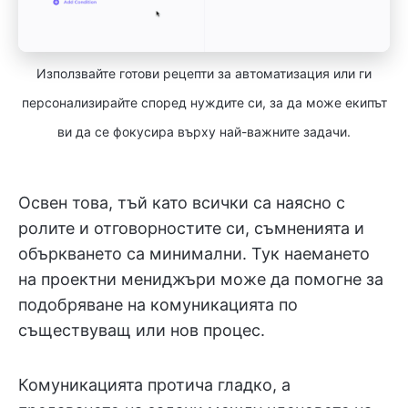
Използвайте готови рецепти за автоматизация или ги
персонализирайте според нуждите си, за да може екипът
ви да се фокусира върху най-важните задачи.
Освен това, тъй като всички са наясно с
ролите и отговорностите си, съмненията и
объркването са минимални. Тук наемането
на проектни мениджъри може да помогне за
подобряване на комуникацията по
съществуващ или нов процес.
Комуникацията протича гладко, а