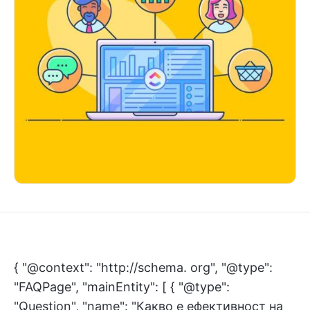
{ "@context": "http://schema. org", "@type":
"FAQPage", "mainEntity": [ { "@type":
"Question", "name": "Какво е ефективност на