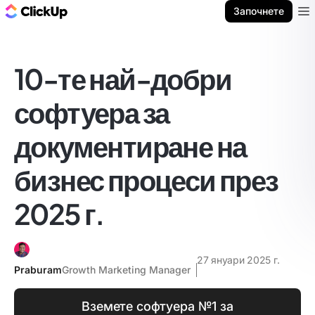
ClickUp блог
Започнете
Ope
10-те най-добри
софтуера за
документиране на
бизнес процеси през
2025 г.
27 януари 2025 г.
Praburam
Growth Marketing Manager
Вземете софтуера №1 за