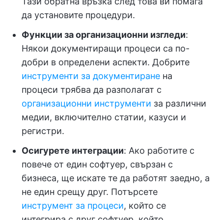
Тази обратна връзка след това ви помага
да установите процедури.
Функции за организационни изгледи
:
Някои документиращи процеси са по-
добри в определени аспекти. Добрите
инструменти за документиране
на
процеси трябва да разполагат с
организационни инструменти
за различни
медии, включително статии, казуси и
регистри.
Осигурете
интеграции
: Ако работите с
повече от един софтуер, свързан с
бизнеса, ще искате те да работят заедно, а
не един срещу друг. Потърсете
инструмент за процеси
, който се
интегрира с друг софтуер, който