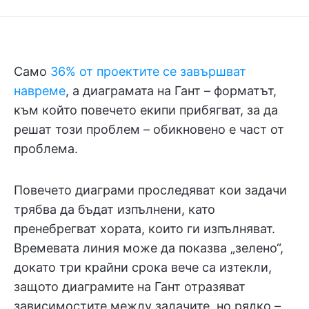
Само
36% от проектите се завършват
навреме
, а диаграмата на Гант – форматът,
към който повечето екипи прибягват, за да
решат този проблем – обикновено е част от
проблема.
Повечето диаграми проследяват кои задачи
трябва да бъдат изпълнени, като
пренебрегват хората, които ги изпълняват.
Времевата линия може да показва „зелено“,
докато три крайни срока вече са изтекли,
защото диаграмите на Гант отразяват
зависимостите между задачите, но рядко –