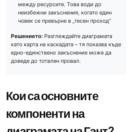
между ресурсите. Това води до
неизбежни закъснения, когато един
човек се превърне в „тесен проход“
Решението:
Разглеждайте диаграмата
като карта на каскадата – тя показва къде
едно-единствено закъснение може да
доведе до тотален провал.
Кои са основните
компоненти на
диаграмата на Гант?