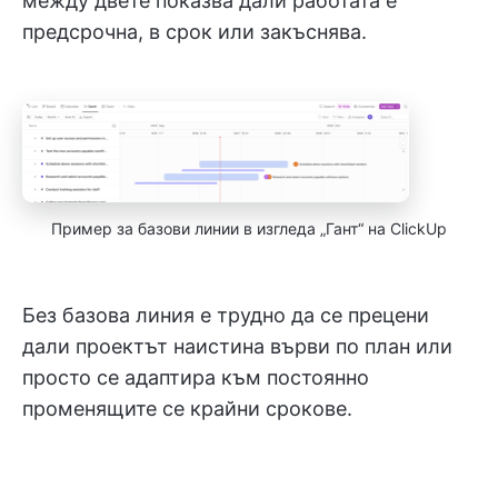
между двете показва дали работата е
предсрочна, в срок или закъснява.
Пример за базови линии в изгледа „Гант“ на ClickUp
Без базова линия е трудно да се прецени
дали проектът наистина върви по план или
просто се адаптира към постоянно
променящите се крайни срокове.