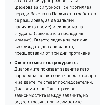
за да си осигурят резерв. Тази
„резерва за сигурност“ се пропилява
поради Закона на Паркинсън (работата
се разширява, за да запълни
наличното време) и синдрома на
студента (започване в последния
момент). Вместо задача за пет дни,
вие виждате два дни работа,
предшествани от три дни протакане
Слепото място на ресурсите:
Диаграмите показват задачите като
паралелни, но ако един човек отговаря
и за двете, те стават последователни.
Диаграмите на Гант отразяват
зависимостите между задачите, но
рядко отразяват зависимостите