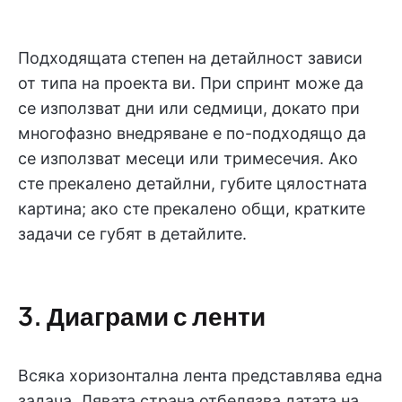
Подходящата степен на детайлност зависи
от типа на проекта ви. При спринт може да
се използват дни или седмици, докато при
многофазно внедряване е по-подходящо да
се използват месеци или тримесечия. Ако
сте прекалено детайлни, губите цялостната
картина; ако сте прекалено общи, кратките
задачи се губят в детайлите.
3. Диаграми с ленти
Всяка хоризонтална лента представлява една
задача. Лявата страна отбелязва датата на