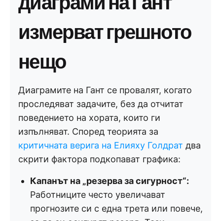
диаграми на Гант
измерват грешното
нещо
Диаграмите на Гант се провалят, когато
проследяват задачите, без да отчитат
поведението на хората, които ги
изпълняват. Според теорията за
критичната верига на Елияху Голдрат
два
скрити фактора подкопават графика:
Капанът на „резерва за сигурност“:
Работниците често увеличават
прогнозите си с една трета или повече,